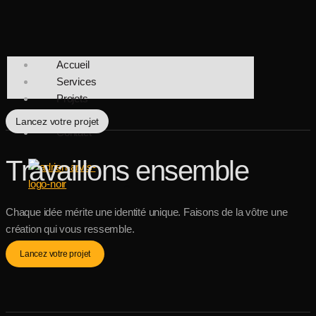
Aller
au
contenu
Accueil
Services
Projets
Avis
Lancez votre projet
Contact
Travaillons ensemble
X
Chaque idée mérite une identité unique. Faisons de la vôtre une
création qui vous ressemble.
Lancez votre projet