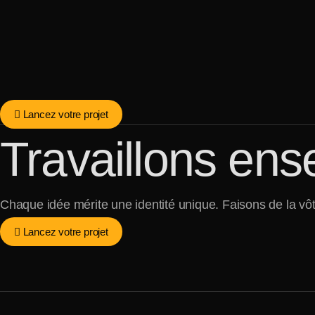
Aller
au
contenu
Lancez votre projet
Travaillons en
Chaque idée mérite une identité unique. Faisons de la vô
Lancez votre projet