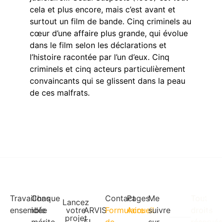
cela et plus encore, mais c’est avant et
surtout un film de bande. Cinq criminels au
cœur d’une affaire plus grande, qui évolue
dans le film selon les déclarations et
l’histoire racontée par l’un d’eux. Cinq
criminels et cinq acteurs particulièrement
convaincants qui se glissent dans la peau
de ces malfrats.
Travaillons
Chaque
Contact
Pages
Me
Tout
Menti
Cond
Lancez
léga
gén
Formulaire
Accueil
ensemble
idée
votre
ARVIS
suivre
droits
de v
projet
d’uti
de